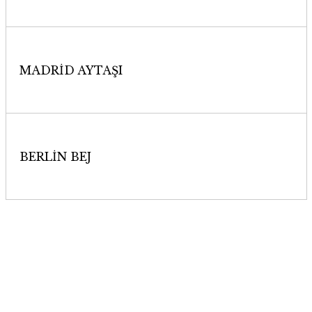
Whatsapp'dan Sipariş Ver
MADRİD AYTAŞI
Whatsapp'dan Sipariş Ver
BERLİN BEJ